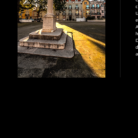
c
U
e
A
h
D
d
a